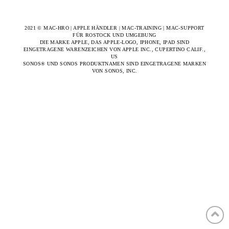
2021 © MAC-HRO | APPLE HÄNDLER | MAC-TRAINING | MAC-SUPPORT
FÜR ROSTOCK UND UMGEBUNG
DIE MARKE APPLE, DAS APPLE-LOGO, IPHONE, IPAD SIND
EINGETRAGENE WARENZEICHEN VON APPLE INC., CUPERTINO CALIF.,
US
SONOS® UND SONOS PRODUKTNAMEN SIND EINGETRAGENE MARKEN
VON SONOS, INC.
Sundays at 10am and 1pm | Wednesdays at 7pm