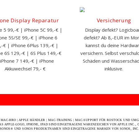
one Display Reparatur
Versicherung
e 5 99,-€ | iPhone 5C 99,-€ |
Display defekt? Logicboa
one 5S/SE 99,-€ | iPhone 6
defekt? Ab 8,-EUR im Mo
,-€ | iPhone 6Plus 139,-€ |
kannst du deine Hardwa
e 6S 129,-€ | 6S Plus 149,-€
versichern. Selbst verschul
 iPhone 7 149,-€ | iPhone
Schäden und Wasserschä
Akkuwechsel 79,- €
inklusive.
© MAC-HRO | APPLE HÄNDLER | MAC-TRAINING | MAC-SUPPORT FÜR ROSTOCK UND UM
AS APPLE-LOGO, IPHONE, IPAD SIND EINGETRAGENE WARENZEICHEN VON APPLE INC., C
SONOS® UND SONOS PRODUKTNAMEN SIND EINGETRAGENE MARKEN VON SONOS, INC
Sundays at 10am and 1pm | Wednesdays at 7pm