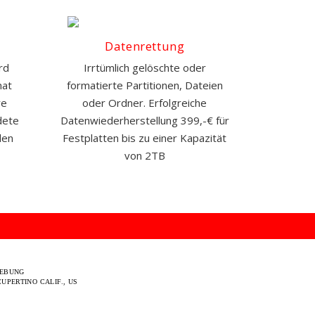
Datenrettung
rd
Irrtümlich gelöschte oder
nat
formatierte Partitionen, Dateien
re
oder Ordner. Erfolgreiche
dete
Datenwiederherstellung 399,-€ für
den
Festplatten bis zu einer Kapazität
von 2TB
GEBUNG
UPERTINO CALIF., US
.