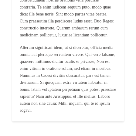
consuetudinem nostrae orationis vitia posuisse
contraria. Te enim iudicem aequum puto, modo quae
dicat ille bene noris. Sint modo partes vitae beatae.
Cum praesertim illa perdiscere ludus esset. Duo Reges:
constructio interrete. Quarum ambarum rerum cum
medicinam pollicetur, luxuriae licentiam pollicetur.
Alterum significari idem, ut si diceretur, officia media
omnia aut pleraque servantem vivere. Qui-vere falsone,
quaerere mittimus-dicitur oculis se privasse; Non est
enim vitium in oratione solum, sed etiam in moribus.
Nummus in Croesi divitiis obscuratur, pars est tamen
divitiarum. Si quicquam extra virtutem habeatur in
bonis. Istam voluptatem perpetuam quis potest praestare
sapienti? Nam ante Aristippus, et ille melius. Laboro
autem non sine causa; Mihi, inquam, qui te id ipsum
rogavi.